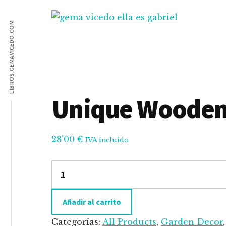
Additional
Saltar
Saltar
al
a
LIBROS.GEMAVICEDO.COM
menu
Gema
contenido
la
Calzado
Vicedo
principal
barra
y
lateral
complementos
principal
Unique Wooden
28'00
€
IVA incluido
Unique
Wooden
Vase
Añadir al carrito
cantidad
Categorías:
All Products
,
Garden Decor