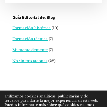
Guía Editorial del Blog
Formación histórica
(10)
Formación técnica
(7)
Mi mente demente
(7)
No sin mis tacones
(22)
POLÍTICA PRIVACIDAD
AVISO LEGAL
Utilizamos cookies analíticas, publicitarias y de
POLÍTICA COOKIES
COND. CONTRATACIÓN
terceros para darte la mejor experiencia en esta web.
Puedes informarte más sobre qué cookies estamos