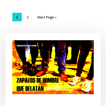
1
2
Next Page »
Barra
lateral
principal