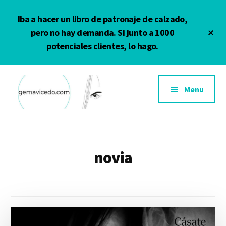
Saltar
Iba a hacer un libro de patronaje de calzado,
al
contenido
Cl
pero no hay demanda. Si junto a 1000
To
principal
potenciales clientes, lo hago.
Ba
Additional
menu
Menu
Gema
Calzado
Vicedo
y
complementos
novia