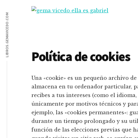
Additional
Saltar
Saltar
al
a
LIBROS.GEMAVICEDO.COM
menu
Gema
contenido
la
Calzado
Vicedo
principal
barra
y
lateral
complementos
principal
Política de cookies
Una «cookie» es un pequeño archivo de 
almacena en tu ordenador particular, p
recibes a tus intereses (como el idioma, 
únicamente por motivos técnicos y para 
ejemplo, las «cookies permanentes»: g
durante un tiempo prolongado y su utili
función de las elecciones previas que ha