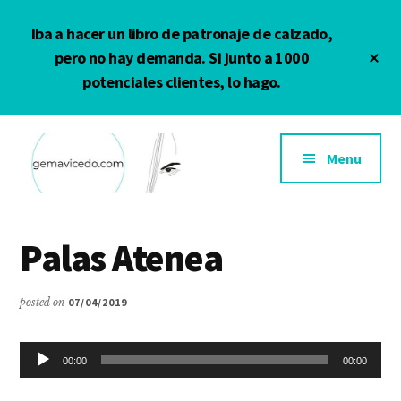
Saltar
Saltar
Iba a hacer un libro de patronaje de calzado,
al
a
contenido
la
Cl
pero no hay demanda. Si junto a 1000
To
principal
barra
potenciales clientes, lo hago.
Ba
lateral
principal
Additional
menu
Menu
Gema
Calzado
Vicedo
y
Palas Atenea
complementos
posted on
07/04/2019
Reproductor
00:00
00:00
de