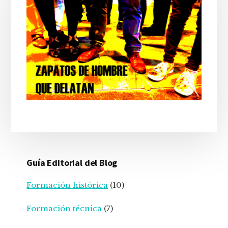
o
p
m
st
I
te
principal
k
n
Guía Editorial del Blog
Formación histórica
(10)
Formación técnica
(7)